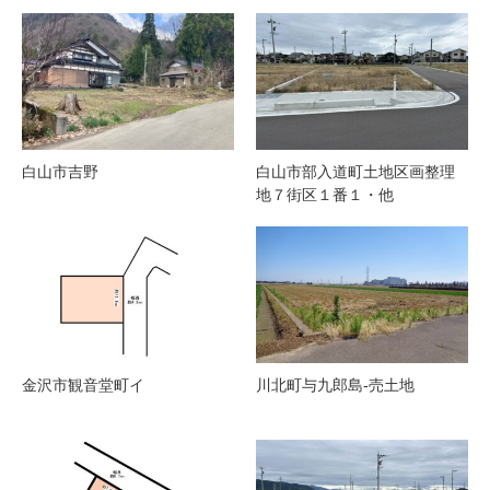
白山市吉野
白山市部入道町土地区画整理
地７街区１番１・他
金沢市観音堂町イ
川北町与九郎島-売土地