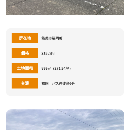
所在地
能美市福岡町
価格
218万円
土地面積
899㎡（271.94坪）
交通
福岡 バス停徒歩6分