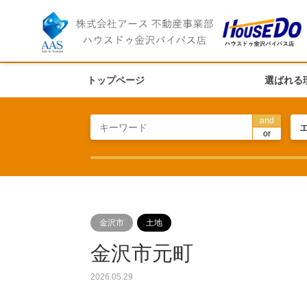
トップページ
選ばれる
and
or
金沢市
土地
金沢市元町
2026.05.29