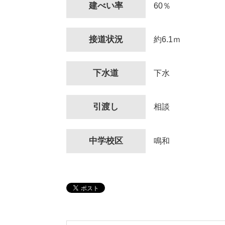
建べい率
60％
接道状況
約6.1ｍ
下水道
下水
引渡し
相談
中学校区
鳴和