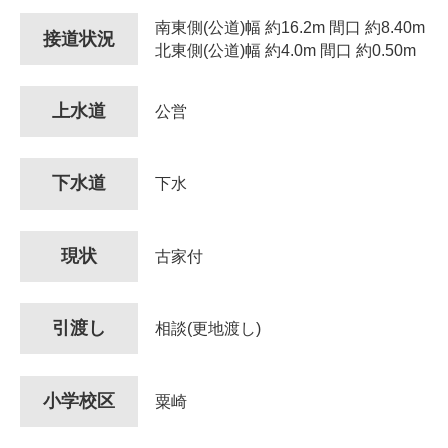
南東側(公道)幅 約16.2m 間口 約8.40m
接道状況
北東側(公道)幅 約4.0m 間口 約0.50m
上水道
公営
下水道
下水
現状
古家付
引渡し
相談(更地渡し)
小学校区
粟崎