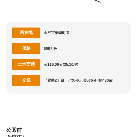
所在地
金沢市粟崎町ヌ
価格
600万円
土地面積
公116.06㎡(35.10坪)
交通
『粟崎2丁目 バス停』 徒歩6分 (約480m)
公園前